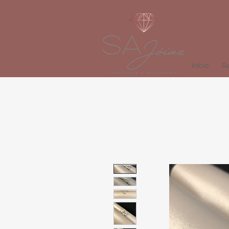
Início
Re