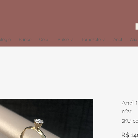
lógio
Brinco
Colar
Pulseira
Tornozeleira
Anel
Ali
Anel C
n°21
SKU: 0
R$ 14