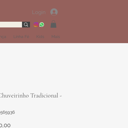
Login
ança
Linha Fé
Kids
Mais
huveirinho Tradicional -
0565936
Preço
0,00