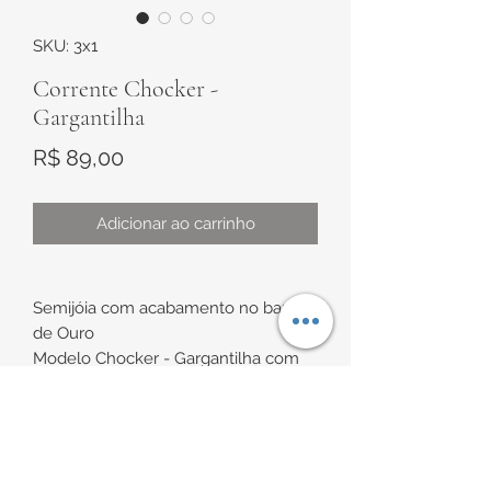
SKU: 3x1
Corrente Chocker -
Gargantilha
Preço
R$ 89,00
Adicionar ao carrinho
Semijóia com acabamento no banho
de Ouro
Modelo Chocker - Gargantilha com
corrente veneziana com bolinhas
Medidas:
INFORMAÇÕES DE
Comprimento de aproximadamente
35cm + 10cm de extensor