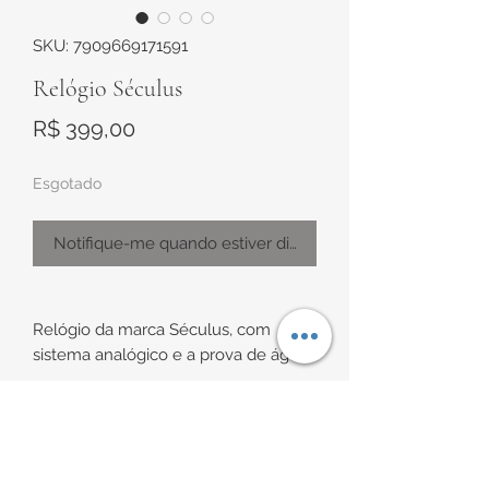
SKU: 7909669171591
Relógio Séculus
Preço
R$ 399,00
Esgotado
Notifique-me quando estiver disponível
Relógio da marca Séculus, com
sistema analógico e a prova de água.
Todo em aço prateado com
acabamento em partes polidas e
partes foscas, com aro trabalhado,
INFORMAÇÕES DE
mostrador no tom azul escuro e com