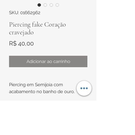
SKU: 01662962
Piercing fake Coração
cravejado
Preço
R$ 40,00
Adicionar ao carrinho
Piercing em Semijoia com
acabamento no banho de ouro.
Modelo de pressão, sendo a base
parcialmente cravejada e com
Pingente de Coração pendurado e
INFORMAÇÕES DE
também cravejado.