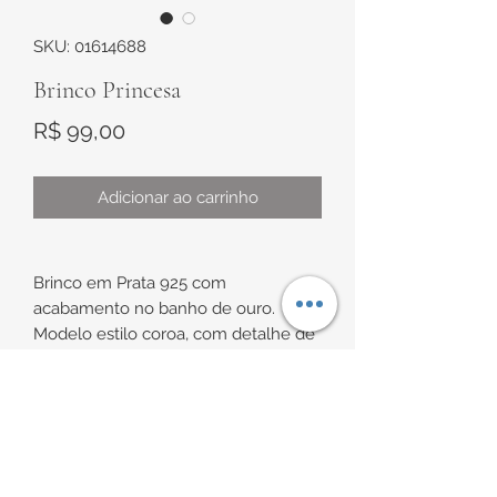
SKU: 01614688
Brinco Princesa
Preço
R$ 99,00
Adicionar ao carrinho
Brinco em Prata 925 com
acabamento no banho de ouro.
Modelo estilo coroa, com detalhe de
pedra rosada em formato de coração
no centro e uma zircônia branca
cravejada na parte superior do
INFORMAÇÕES DE
coração.
ENTREGA
Aproximadamente 10,5mm x 7,4mm