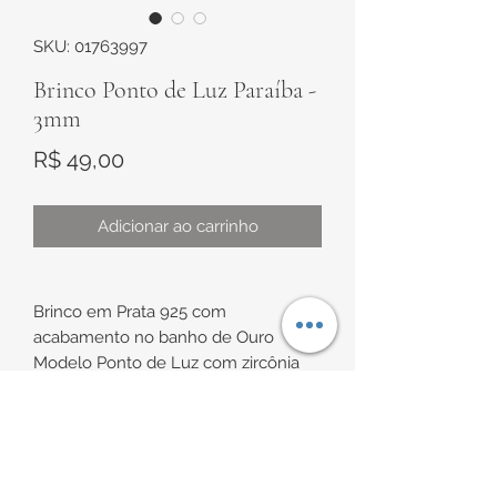
SKU: 01763997
Brinco Ponto de Luz Paraíba -
3mm
Preço
R$ 49,00
Adicionar ao carrinho
Brinco em Prata 925 com
acabamento no banho de Ouro
Modelo Ponto de Luz com zircônia
Paraíba de 3mm e tarraxa baby de
proteção
INFORMAÇÕES DE
Indicação de uso: ideal para
segundo/terceiro furo, caso não seja