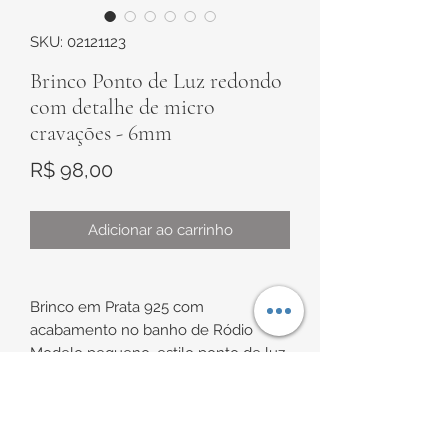
SKU: 02121123
Brinco Ponto de Luz redondo
com detalhe de micro
cravações - 6mm
Preço
R$ 98,00
Adicionar ao carrinho
Brinco em Prata 925 com
acabamento no banho de Ródio
Modelo pequeno, estilo ponto de luz
redondo, com detalhe de micro
cravações, com zircônias branca
INFORMAÇÕES DE
Ponto de Luz de aproximadamente