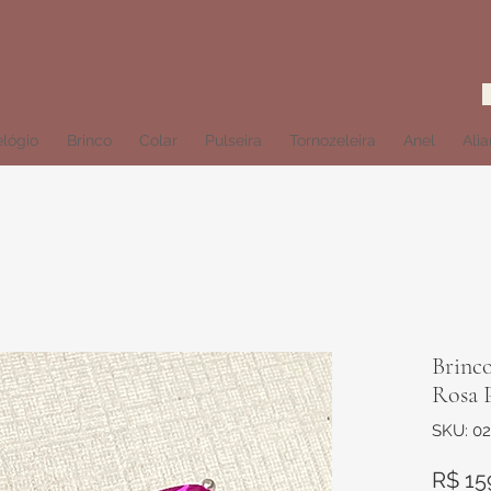
lógio
Brinco
Colar
Pulseira
Tornozeleira
Anel
Ali
Brinc
Rosa 
SKU: 0
R$ 15