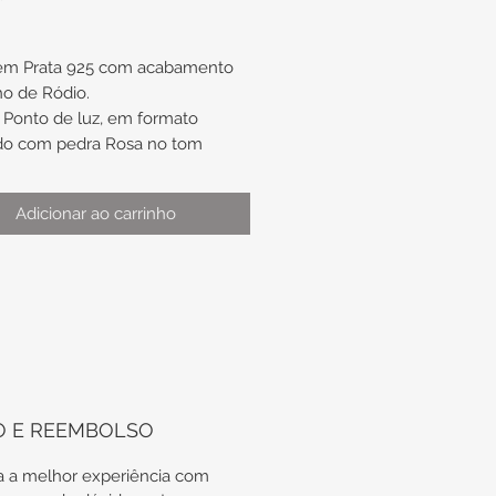
 em Prata 925 com acabamento
o de Ródio.
Ponto de luz, em formato
do com pedra Rosa no tom
Adicionar ao carrinho
:
madamente 6mm
cação de uso: legal para segundo
 também, caso não seja para uso
il.
O E REEMBOLSO
 a melhor experiência com