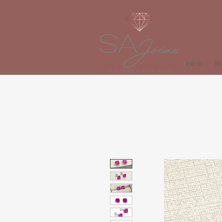
Início
Re