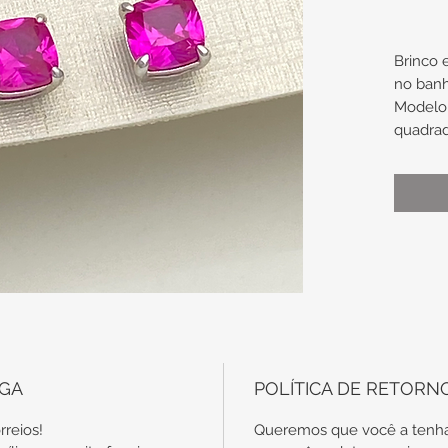
Brinco
no banh
Modelo 
quadra
escuro.
Medidas
Aproxi
Indi
furo
infant
EGA
POLÍTICA DE RETORN
rreios!
Queremos que você a tenha