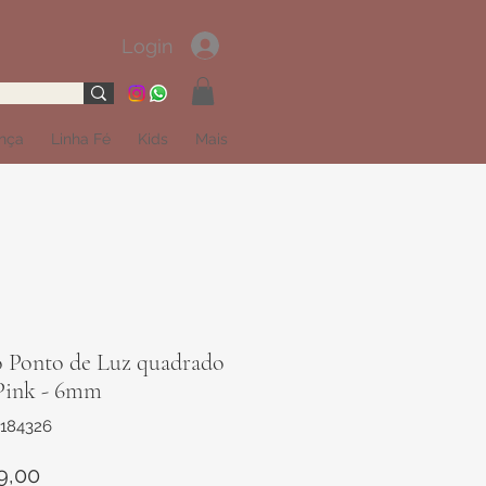
Login
ança
Linha Fé
Kids
Mais
o Ponto de Luz quadrado
Pink - 6mm
2184326
Preço
9,00