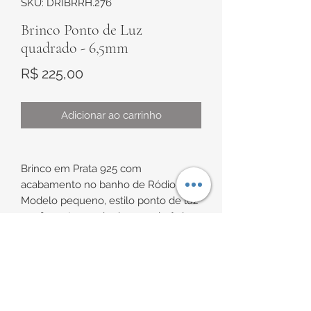
SKU: DRIBRRH.276
Brinco Ponto de Luz
quadrado - 6,5mm
Preço
R$ 225,00
Adicionar ao carrinho
Brinco em Prata 925 com
acabamento no banho de Ródio
Modelo pequeno, estilo ponto de luz
em formato quadrado com zircônias
branca.
Pedra central no formato quadrado e
INFORMAÇÕES DE
ao redor zircônias redondas
ENTREGA
Ponto de Luz de aproximadamente