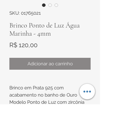
SKU: 01765021
Brinco Ponto de Luz Água
Marinha - 4mm
Preço
R$ 120,00
Adicionar ao carrinho
Brinco em Prata 925 com
acabamento no banho de Ouro
Modelo Ponto de Luz com zircônia
água marinha, de aproximadamente
4mm
Possui tarraxa baby de proteção
INFORMAÇÕES DE
Indicação de uso: ideal para