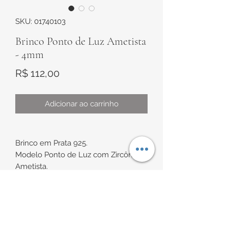
SKU: 01740103
Brinco Ponto de Luz Ametista
- 4mm
Preço
R$ 112,00
Adicionar ao carrinho
Brinco em Prata 925.
Modelo Ponto de Luz com Zircônia
Ametista.
Possui tarraxa baby de proteção.
Medida de aproximadamente 4mm.
INFORMAÇÕES DE