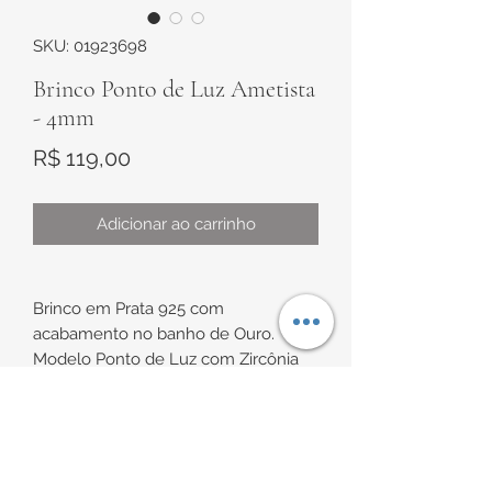
SKU: 01923698
Brinco Ponto de Luz Ametista
- 4mm
Preço
R$ 119,00
Adicionar ao carrinho
Brinco em Prata 925 com
acabamento no banho de Ouro.
Modelo Ponto de Luz com Zircônia
Ametista de aproximadamente 4mm.
Indicação de uso: ideal para
INFORMAÇÕES DE
segundo/terceiro furo, caso não
seja para uso infantil.