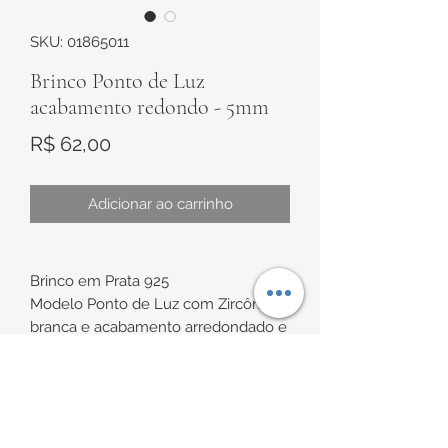
SKU: 01865011
Brinco Ponto de Luz
acabamento redondo - 5mm
Preço
R$ 62,00
Adicionar ao carrinho
Brinco em Prata 925
Modelo Ponto de Luz com Zircônia
branca e acabamento arredondado e
todo trabalhado
Medida de aproximadamente 5mm
INFORMAÇÕES DE
de diâmetro