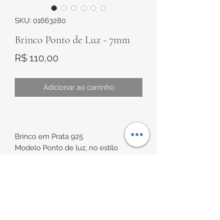
SKU: 01663280
Brinco Ponto de Luz - 7mm
Preço
R$ 110,00
Adicionar ao carrinho
Brinco em Prata 925
Modelo Ponto de luz, no estilo
minimalsta com formato
quadrado, com Zircônia branca
INFORMAÇÕES DE
Diâmetro de aproximadamente 7mm
ENTREGA