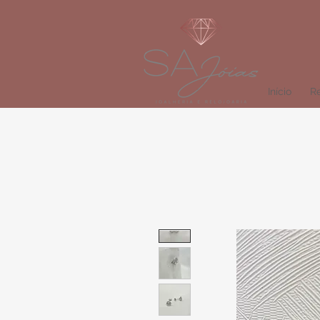
Início
Re