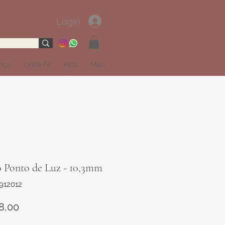
Login
ança
Linha Fé
Kids
Mais
o Ponto de Luz - 10,3mm
912012
Preço
8,00