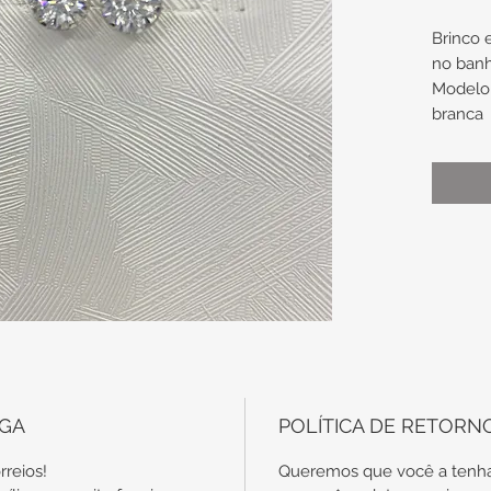
Brinco
no ban
Modelo 
branca
Diâmet
Obs.: t
são en
específ
garantia
DRNBRR
EGA
POLÍTICA DE RETORN
rreios!
Queremos que você a tenha