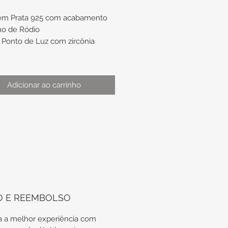
 em Prata 925 com acabamento
ho de Ródio
Ponto de Luz com zircônia
ro de aproximadamente 10,3mm
Adicionar ao carrinho
odas as nossas peças em Prata
tregues em suas embalagens
icas, além do certificado de
 vitalícia da Prata.
H.428/5.9
O E REEMBOLSO
 a melhor experiência com