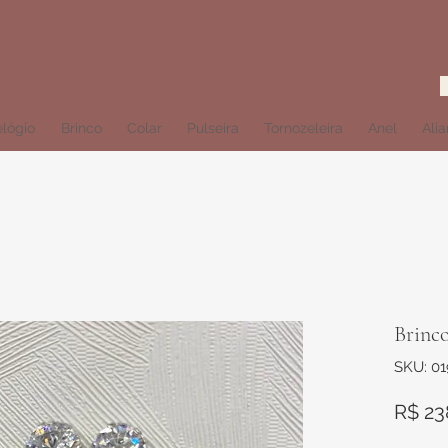
lógio
Brinco
Colar
Pulseira
Tornozeleira
Anel
Ali
Brinc
SKU: 01
R$ 23