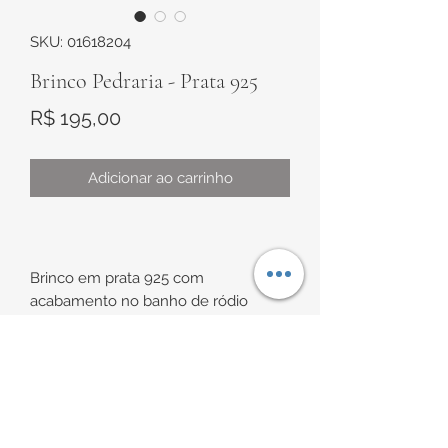
SKU: 01618204
Brinco Pedraria - Prata 925
Preço
R$ 195,00
Adicionar ao carrinho
Brinco em prata 925 com
acabamento no banho de ródio
Modelo todo cravejado com pedra
lilás, verde e zircônias brancas
INFORMAÇÕES DE
ENTREGA