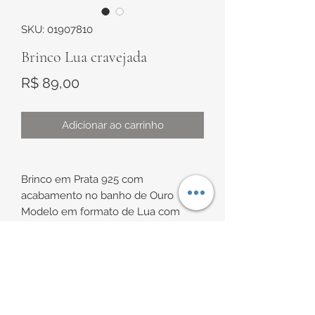
SKU: 01907810
Brinco Lua cravejada
Preço
R$ 89,00
Adicionar ao carrinho
Brinco em Prata 925 com
acabamento no banho de Ouro
Modelo em formato de Lua com
zircônias brancas cravejadas
Aproximadamente 8mm x 7mm
INFORMAÇÕES DE
ENTREGA