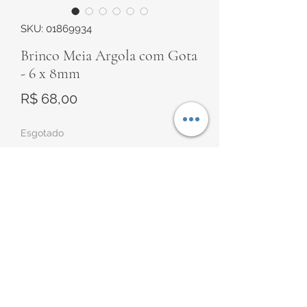
SKU: 01869934
Brinco Meia Argola com Gota
- 6 x 8mm
Preço
R$ 68,00
Esgotado
Notifique-me quando estiver disponível
Brinco em Prata
Modelo meia argola com pingente
Gota com zircônia branca pendurado
Meia Argola: 11,8mm de diâmetro
externo
Fio: 1,5 x 0,7mm
Gota: 6 x 8mm