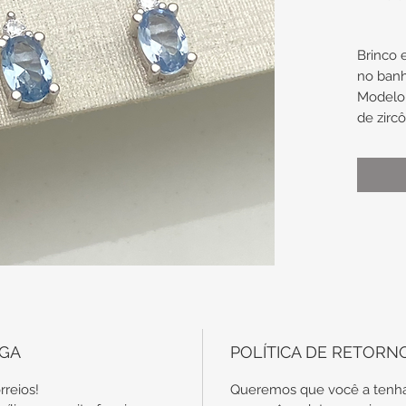
Brinco
no banh
Modelo 
de zirc
com zir
Medidas
Aproxi
4,4mm d
Indicaç
segundo
para uso
EGA
POLÍTICA DE RETORN
rreios!
Queremos que você a tenha