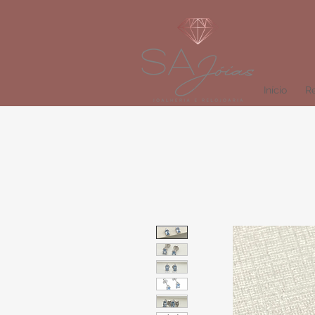
Início
Re