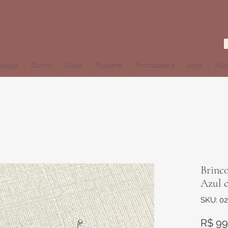
lógio
Brinco
Colar
Pulseira
Tornozeleira
Anel
Ali
Brinco
Azul c
SKU: 02
R$ 99