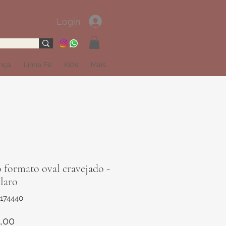
Login
ança
Linha Fé
Kids
Mais
 formato oval cravejado -
laro
174440
Preço
,00