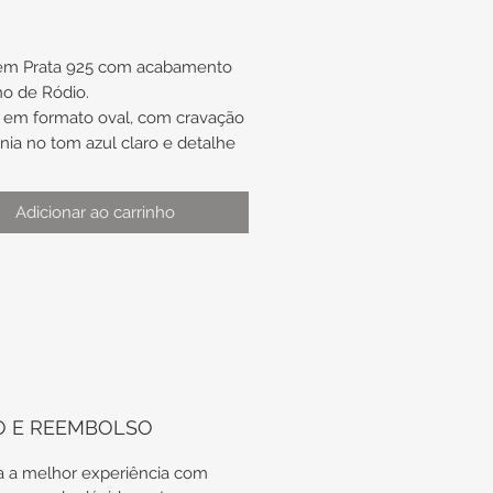
 em Prata 925 com acabamento
o de Ródio.
em formato oval, com cravação
ônia no tom azul claro e detalhe
cônia branca na ponta.
Adicionar ao carrinho
:
madamente 8,8mm de largura x
e altura.
ão de uso: ideal para
/terceiro furo, caso não seja
 infantil
O E REEMBOLSO
 a melhor experiência com