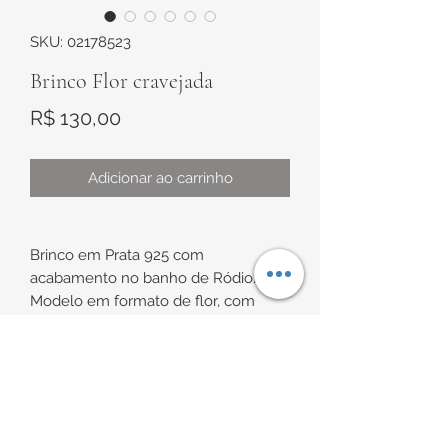
SKU: 02178523
Brinco Flor cravejada
Preço
R$ 130,00
Adicionar ao carrinho
Brinco em Prata 925 com
acabamento no banho de Ródio.
Modelo em formato de flor, com
cravações de zircônias brancas nas
pétalas e no centro.
INFORMAÇÕES DE
Medidas:
9mm aproximadamente de diâmetro.
ENTREGA