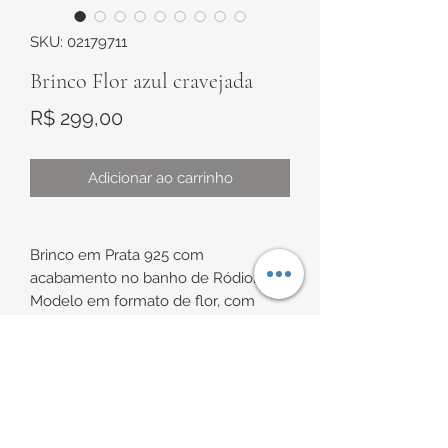
SKU: 02179711
Brinco Flor azul cravejada
Preço
R$ 299,00
Adicionar ao carrinho
Brinco em Prata 925 com
acabamento no banho de Ródio.
Modelo em formato de flor, com
cravações de zircônias azuis nas
pétalas em formato de gota e no
centro um ponto de luz em zircônia
INFORMAÇÕES DE
branca.
ENTREGA
Medidas: