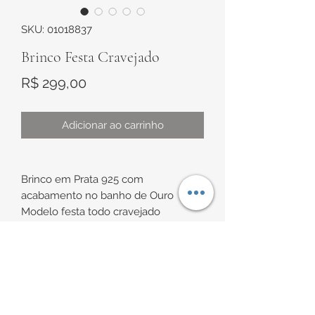
SKU: 01018837
Brinco Festa Cravejado
Preço
R$ 299,00
Adicionar ao carrinho
Brinco em Prata 925 com
acabamento no banho de Ouro
Modelo festa todo cravejado
Medidas:
Comprimento de aproximadamente
INFORMAÇÕES DE
40,5mm
Largura de aproximadamente 32mm
ENTREGA