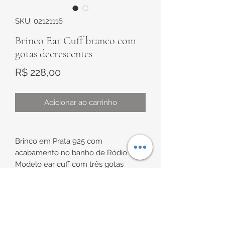
SKU: 02121116
Brinco Ear Cuff branco com
gotas decrescentes
Preço
R$ 228,00
Adicionar ao carrinho
Brinco em Prata 925 com
acabamento no banho de Ródio
Modelo ear cuff com três gotas
decrescentes cravejadas com
zircônias brancas.
INFORMAÇÕES DE
Medidas de aproximadamente
16,5mm x 7,5mm