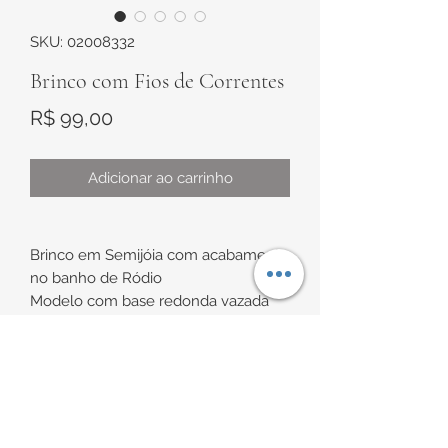
SKU: 02008332
Brinco com Fios de Correntes
Preço
R$ 99,00
Adicionar ao carrinho
Brinco em Semijóia com acabamento
no banho de Ródio
Modelo com base redonda vazada
com 6 fios de correntes
Medidas aproximadas:
INFORMAÇÕES DE
Diâmetro externo: 20mm
Diâmetro interno:16,2mm
ENTREGA
Comprimento total: 64mm