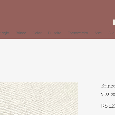
lógio
Brinco
Colar
Pulseira
Tornozeleira
Anel
Ali
Brinco
SKU: 0
R$ 12