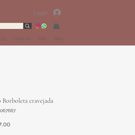
Login
ança
Linha Fé
Kids
Mais
 Borboleta cravejada
2067667
Preço
7,00