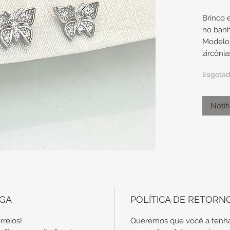
Brinco
no ban
Modelo 
zircôni
Esgota
Medida
9mm
Notif
Obs.: t
são en
específ
garantia
DRIBRR
EGA
POLÍTICA DE RETORN
7113110
rreios!
Queremos que você a tenha