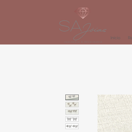
Início
Re