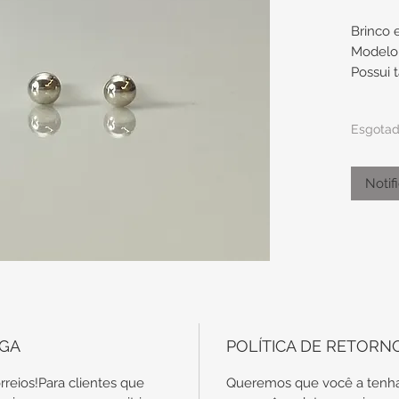
Brinco 
Modelo 
Possui 
Diâmet
Esgota
Indi
Notif
segu
para 
Obs.: t
são en
EGA
POLÍTICA DE RETORN
específ
garantia
rreios!Para clientes que
Queremos que você a tenha