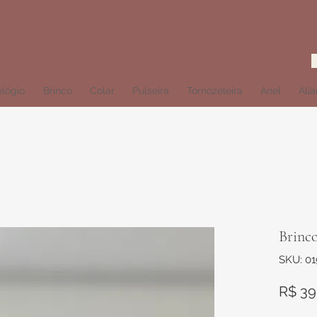
lógio
Brinco
Colar
Pulseira
Tornozeleira
Anel
Ali
Brinc
SKU: 0
R$ 39