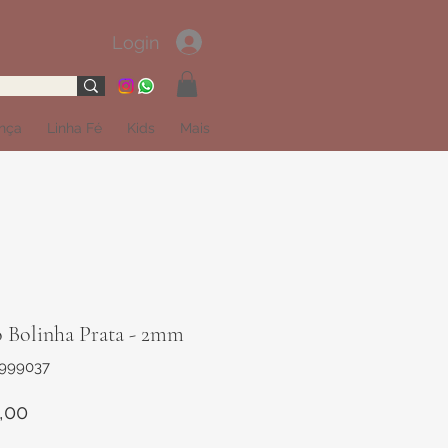
Login
ança
Linha Fé
Kids
Mais
o Bolinha Prata - 2mm
1999037
Preço
,00