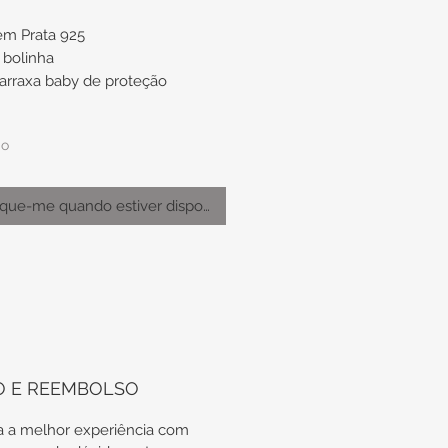
em Prata 925
bolinha
tarraxa baby de proteção
ro de aproximadamente 2mm
do
cação de uso: ideal para
ique-me quando estiver disponível
ndo/terceiro furo, caso não seja
uso infantil
odas as nossas peças em Prata
tregues em suas embalagens
O E REEMBOLSO
icas, além do certificado de
 vitalícia da Prata.
 a melhor experiência com