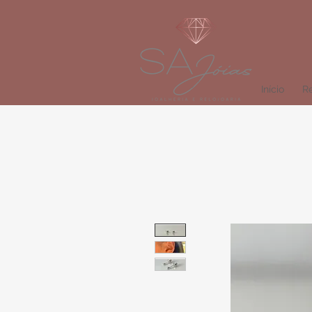
Início
Re