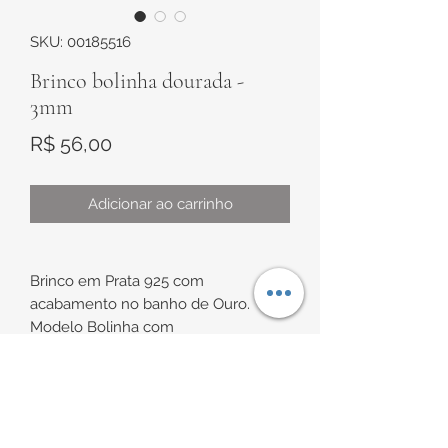
SKU: 00185516
Brinco bolinha dourada -
3mm
Preço
R$ 56,00
Adicionar ao carrinho
Brinco em Prata 925 com
acabamento no banho de Ouro.
Modelo Bolinha com
aproximadamente 3mm de diâmetro.
INFORMAÇÕES DE
Indicação de uso: ideal para
segundo/terceiro furo, caso não