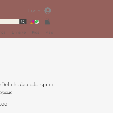
Login
ança
Linha Fé
Kids
Mais
o Bolinha dourada - 4mm
1054040
Preço
,00