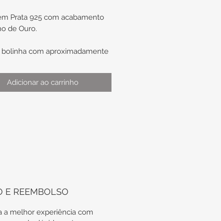
 em Prata 925 com acabamento
o de Ouro.
 bolinha com aproximadamente
 diâmetro
tarraxa baby de proteção.
Adicionar ao carrinho
cação de uso: ideal para
ndo/terceiro furo, caso não seja
uso infantil.
EM ILUSTRATIVA: a
em com outros acessórios, é
mente ilustrativa. Se trata de
as de um exemplo, em como
O E REEMBOLSO
junto a outros acessórios.
NCIO ESTÁ RELACIONADO
 a melhor experiência com