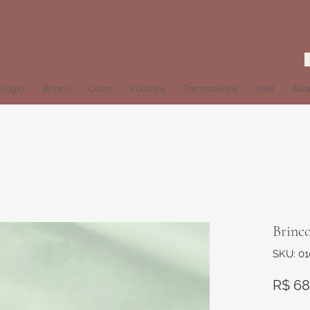
lógio
Brinco
Colar
Pulseira
Tornozeleira
Anel
Ali
Brinc
SKU: 0
R$ 68