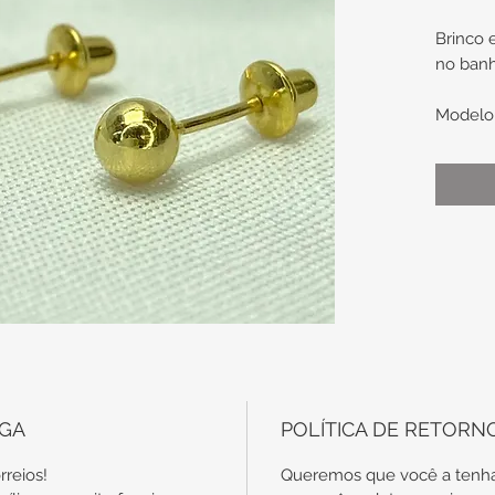
Brinco
no banh
Modelo
4mm de
Possui 
Indi
segu
para 
IMAG
imag
mera
apen
EGA
POLÍTICA DE RETORN
fica 
O ANÚ
rreios!
Queremos que você a tenha