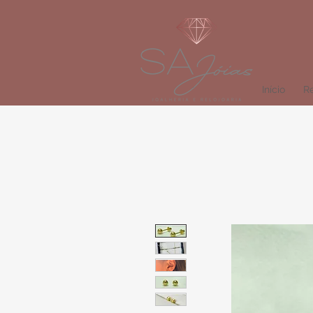
Início
Re