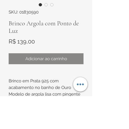
SKU: 01830590
Brinco Argola com Ponto de
Luz
Preço
R$ 139,00
Adicionar ao carrinho
Brinco em Prata 925 com
acabamento no banho de Ouro
Modelo de argola lisa com pingente
ponto de Luz redondo com zircônia
branca de 4mm
INFORMAÇÕES DE
Medidas da argola:
Aproximadamente 12mm de