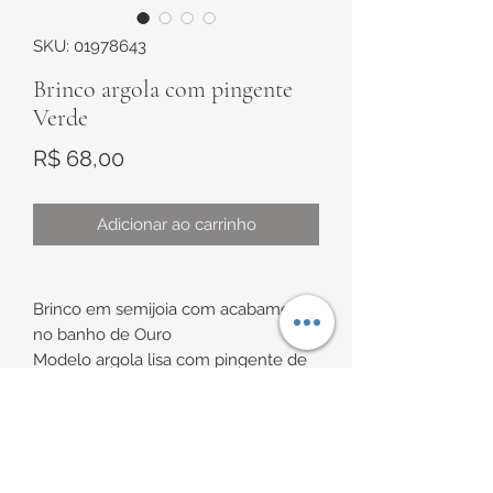
SKU: 01978643
Brinco argola com pingente
Verde
Preço
R$ 68,00
Adicionar ao carrinho
Brinco em semijoia com acabamento
no banho de Ouro
Modelo argola lisa com pingente de
pedra verde, em formato oval,
pendurado
INFORMAÇÕES DE
Medida (aproximadamente):
Argola diâmetro interno: 9mm