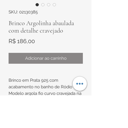
SKU: 02130385
Brinco Argolinha abaulada
com detalhe cravejado
Preço
R$ 186,00
Adicionar ao carrinho
Brinco em Prata 925 com
acabamento no banho de Ródio
Modelo argola fio curvo cravejada na
parte frontal, todo trabalhado,
com zircônias brancas
INFORMAÇÕES DE
Medidas:
Aproximadamente 14,4mm de