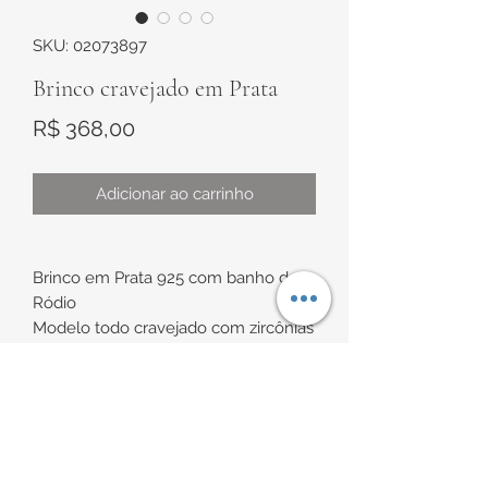
SKU: 02073897
Brinco cravejado em Prata
Preço
R$ 368,00
Adicionar ao carrinho
Brinco em Prata 925 com banho de
Ródio
Modelo todo cravejado com zircônias
redondas e em formato de navetes
brancas
INFORMAÇÕES DE
Aproximadamente 30mm x 15,5mm
ENTREGA