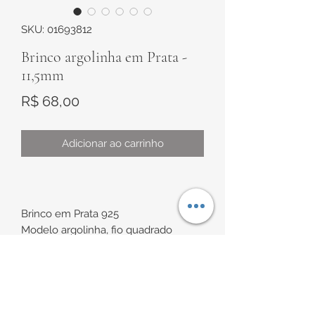
SKU: 01693812
Brinco argolinha em Prata -
11,5mm
Preço
R$ 68,00
Adicionar ao carrinho
Brinco em Prata 925
Modelo argolinha, fio quadrado
Diâmetro interno de
aproximadamente 8,5mm
INFORMAÇÕES DE
Diâmetro externo de
aproximadamente 11,5mm