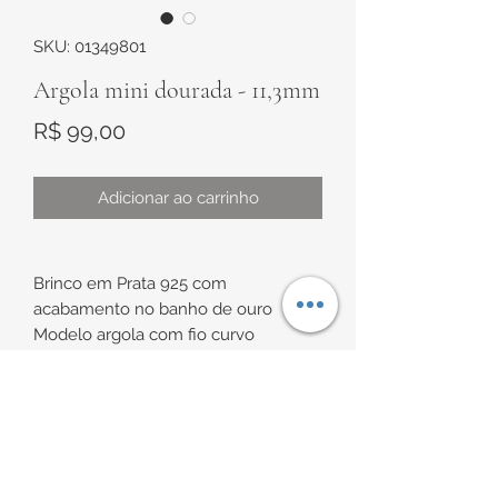
SKU: 01349801
Argola mini dourada - 11,3mm
Preço
R$ 99,00
Adicionar ao carrinho
Brinco em Prata 925 com
acabamento no banho de ouro
Modelo argola com fio curvo
Medidas:
Diâmetro interno de
INFORMAÇÕES DE
aproximadamente 7,5mm
Diâmetro externo de
ENTREGA
aproximadamente 11,3mm