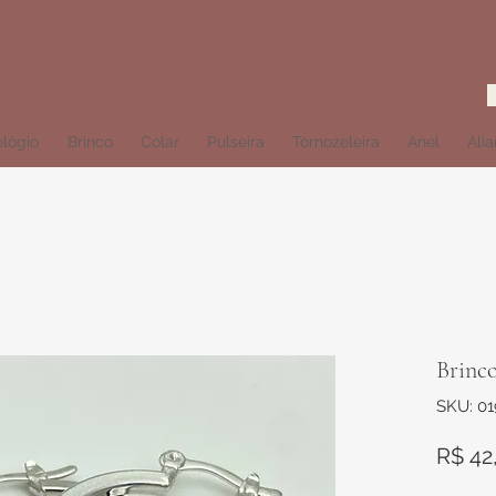
lógio
Brinco
Colar
Pulseira
Tornozeleira
Anel
Ali
Brinco
SKU: 0
R$ 42