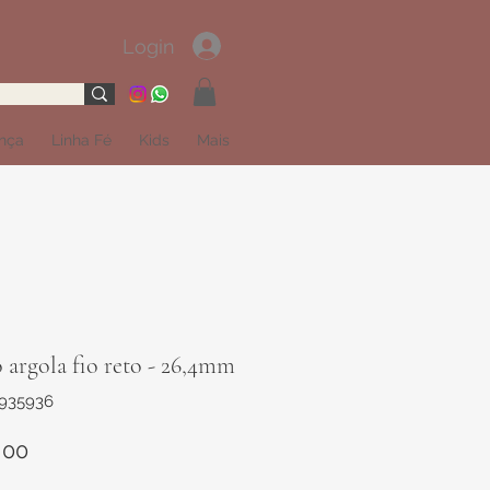
Login
ança
Linha Fé
Kids
Mais
 argola fio reto - 26,4mm
1935936
Preço
,00