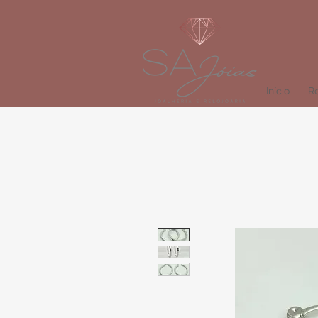
Início
Re