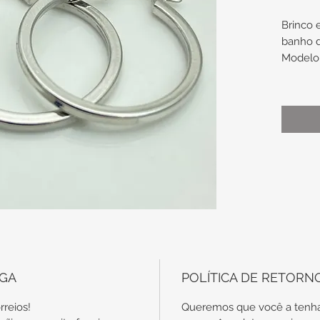
Brinco
banho 
Modelo 
Medidas
• aprox
• apro
diâmetr
• apro
diâmetr
OBS: Co
necessá
EGA
POLÍTICA DE RETORN
forma a 
peça (b
rreios!
Queremos que você a tenha