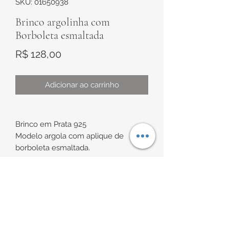
SKU: 01650938
Brinco argolinha com
Borboleta esmaltada
Preço
R$ 128,00
Adicionar ao carrinho
Brinco em Prata 925
Modelo argola com aplique de
borboleta esmaltada.
Medidas
Argola de aproximadamente 14mm x
INFORMAÇÕES DE
10,5mm
Diâmetro interno de
ENTREGA
aproximadamente 7,3mm