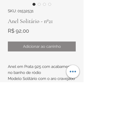
SKU: 01532531
Anel Solitário - nº21
Preço
R$ 92,00
Adicionar ao carrinho
Anel em Prata 925 com acabamento
no banho de ródio
Modelo Solitário com o aro cravejado
em meia circunferência com 18
zircônias brancas e uma maior, em
destaque, no centro.
INFORMAÇÕES DE
Pedra central de aproximadamente
ENTREGA
3mm