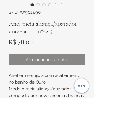
SKU: AX902890
Anel meia aliança/aparador
cravejado - n°22,5
Preço
R$ 78,00
Adicionar ao carrinho
Anel em semijoia com acabamento
no banho de Ouro
Modelo meia aliança/aparador,
composto por nove zircônias brancas
cravejadas na superfície central.
Espessura superior de
INFORMAÇÕES DE
aproximadamente 1,6mm x 2mm
Espessura inferior de