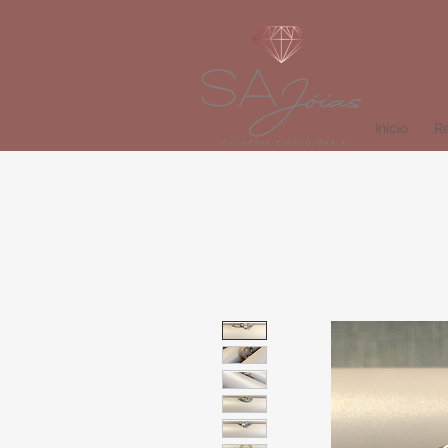
Início
Re