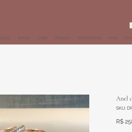
lógio
Brinco
Colar
Pulseira
Tornozeleira
Anel
Ali
Anel d
SKU: D
R$ 25