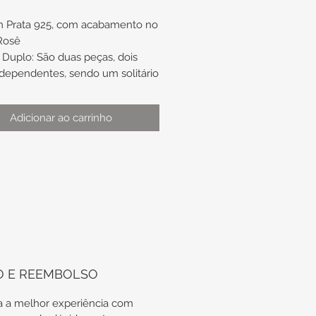
m Prata 925, com acabamento no
Rosê
Duplo: São duas peças, dois
ndependentes, sendo um solitário
ro aparador, podendo ser usados
ou separados.
Adicionar ao carrinho
detalhes com zircônias brancas
das.
ário:
o principal de aproximadamente
x 6mm x 6,2mm
o lateral de aproximadamente
3,7mm
ra na base de
madamente 2mm x 1,2mm
O E REEMBOLSO
o de aproximadamente nº15
 a melhor experiência com