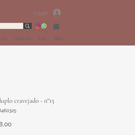
Login
ança
Linha Fé
Kids
Mais
uplo cravejado - n°15
R460325
Preço
8,00