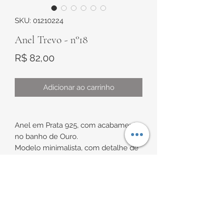
SKU: 01210224
Anel Trevo - n°18
Preço
R$ 82,00
Adicionar ao carrinho
Anel em Prata 925, com acabamento
no banho de Ouro.
Modelo minimalista, com detalhe de
trevo e uma das laterais cravejadas
com zircônias brancas.
INFORMAÇÕES DE
Trevo de aproximadamente 7,6mm x
6,8mm
ENTREGA
Fio cravejado de aproximadamente