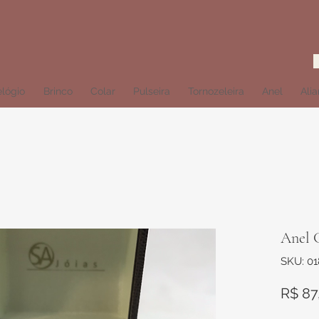
lógio
Brinco
Colar
Pulseira
Tornozeleira
Anel
Ali
Anel C
SKU: 0
R$ 87