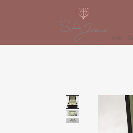
Início
Re