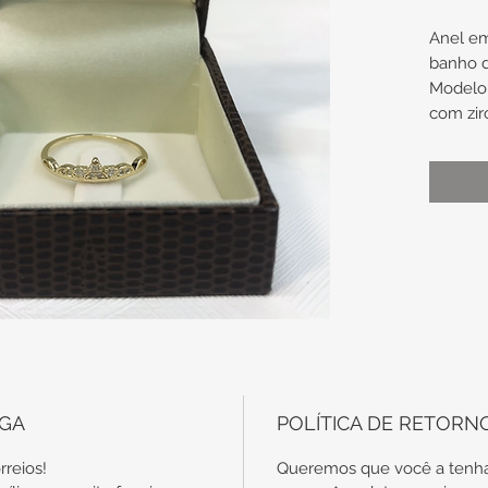
Anel e
banho 
Modelo 
com zir
Coroa 
Tamanh
No c
com
disp
em o
Conf
auxi
EGA
POLÍTICA DE RETORN
rreios!
Queremos que você a tenha