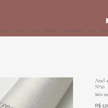
lógio
Brinco
Colar
Pulseira
Tornozeleira
Anel
Ali
Anel a
Nº16
SKU: 0
R$ 12