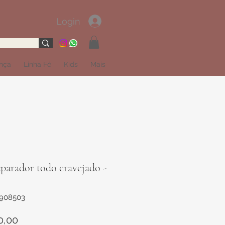
Login
ança
Linha Fé
Kids
Mais
parador todo cravejado -
1908503
Preço
0,00