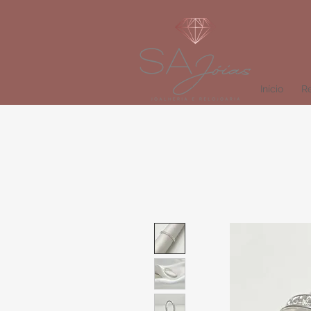
Início
Re