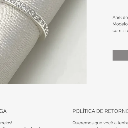
Anel em
Modelo 
com zir
Medidas
Largur
Altura
Tamanh
Uma 
noiv
alian
No c
com
EGA
POLÍTICA DE RETORN
disp
em o
rreios!
Queremos que você a tenha