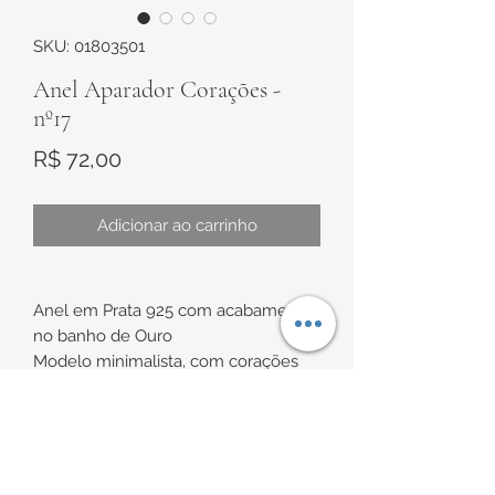
SKU: 01803501
Anel Aparador Corações -
nº17
Preço
R$ 72,00
Adicionar ao carrinho
Anel em Prata 925 com acabamento
no banho de Ouro
Modelo minimalista, com corações
vazados.
Corações de aproximadamente
INFORMAÇÕES DE
2,5mm x 1,5mm
Tamanho de aproximadamente nº 17