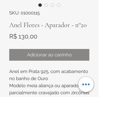
SKU: 01000115
Anel Flores - Aparador - n°20
Preço
R$ 130,00
Adicionar ao carrinho
Anel em Prata 925, com acabamento
no banho de Ouro
Modelo meia aliança ou aparador
parcialmente cravejado com zircônias
brancas.
Espessura parte superior de
INFORMAÇÕES DE
aproximadamente 3,8mm x 1,5mm
Espessura parte inferior de
ENTREGA
aproximadamente 1,6mm x 0,5mm