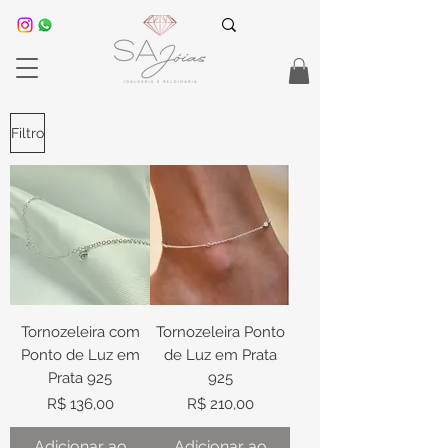
Filtro
Tornozeleira com
Tornozeleira Ponto
Ponto de Luz em
de Luz em Prata
Prata 925
925
Preço
Preço
R$ 136,00
R$ 210,00
Adicionar ao
Adicionar ao