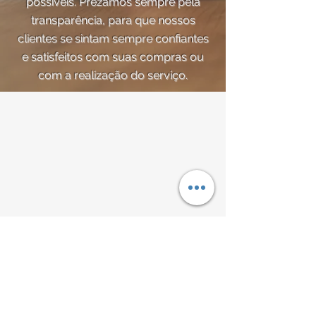
possíveis. Prezamos sempre pela
transparência, para que nossos
clientes se sintam sempre confiantes
e satisfeitos com suas compras ou
com a realização do serviço.