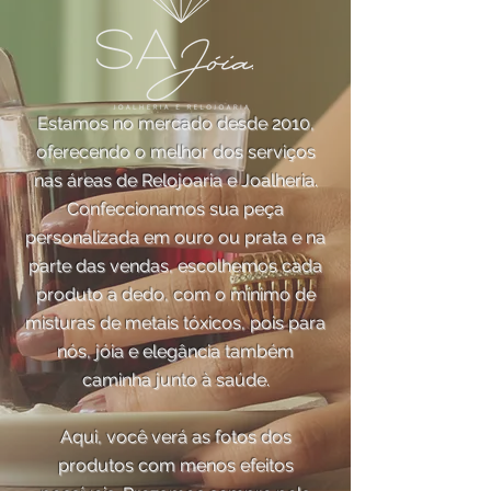
Estamos no mercado desde 2010,
oferecendo o melhor dos serviços
nas áreas de Relojoaria e Joalheria.
Confeccionamos sua peça
personalizada em ouro ou prata e na
parte das vendas, escolhemos cada
produto a dedo, com o mínimo de
misturas de metais tóxicos, pois para
nós, jóia e elegância também
caminha junto à saúde.
Aqui, você verá as fotos dos
produtos com menos efeitos