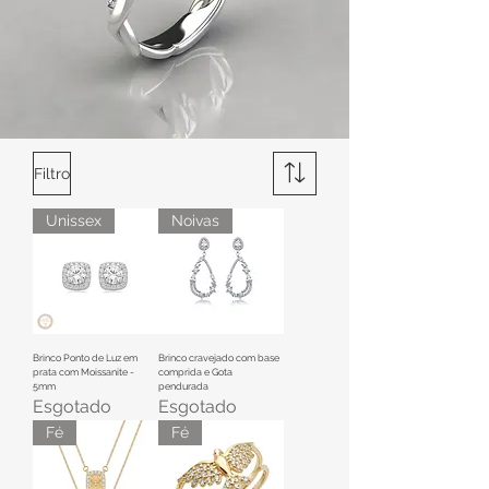
Filtro
Unissex
Noivas
Brinco Ponto de Luz em
Brinco cravejado com base
prata com Moissanite -
comprida e Gota
5mm
pendurada
Esgotado
Esgotado
Fé
Fé