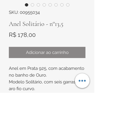
SKU: 00955034
Anel Solitário - n°13,5
Preço
R$ 178,00
Adicionar ao carrinho
Anel em Prata 925, com acabamento
no banho de Ouro.
Modelo Solitário, com seis garras e
aro fio curvo.
Cravação de aproximadamente
8,6mm
INFORMAÇÕES DE
Espessura do fio de
aproximadamente 2,3mm x 1,6mm
ENTREGA
Tamanho de aproximadamente