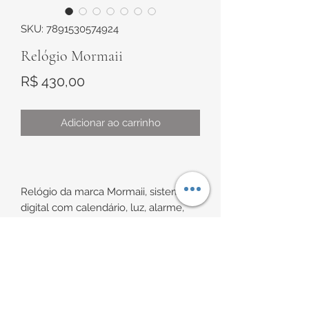
SKU: 7891530574924
Relógio Mormaii
Preço
R$ 430,00
Adicionar ao carrinho
Relógio da marca Mormaii, sistema
digital com calendário, luz, alarme,
cronômetro, dois timer, contador
regressivo, sistema 24hs e à prova de
água.
INFORMAÇÕES DE
Modelo esportivo com a caixa na cor
ENTREGA
preta e detalhes de cor marrom,