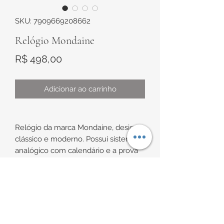
SKU: 7909669208662
Relógio Mondaine
Preço
R$ 498,00
Adicionar ao carrinho
Relógio da marca Mondaine, design
clássico e moderno. Possui sistema
analógico com calendário e a prova
de água.
Caixa metálica prata e pulseira em
INFORMAÇÕES DE
aço, com mostrador azul, sendo
marcadores na cor rosê e ponteiros
ENTREGA
na cor rosê com branco. Possui fundo